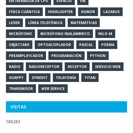
ENTRENADOR DE CPU
ESPACIO
FM
FÍSICA CUÁNTICA
HIGHLIGHTER
HUMOR
LAZARUS
LEXER
LÍNEA TELEFÓNICA
MATEMÁTICAS
MICRÓFONO
MICRÓFONO INALÁMBRICO
NILO-M
OBJECTARX
OPTOACOPLADOR
PASCAL
POEMA
PREAMPLIFICADOR
PROGRAMACIÓN
PYTHON
RADIO
RADIORECEPTOR
RECEPTOR
SERVICIO WEB
SOAPPY
SYNEDIT
TELEFONÍA
TITAN
TRANSMISOR
WEB SERVICE
VISITAS
180283