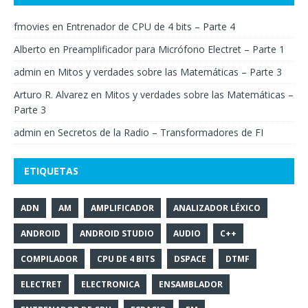
fmovies
en
Entrenador de CPU de 4 bits – Parte 4
Alberto
en
Preamplificador para Micrófono Electret – Parte 1
admin
en
Mitos y verdades sobre las Matemáticas – Parte 3
Arturo R. Alvarez
en
Mitos y verdades sobre las Matemáticas –
Parte 3
admin
en
Secretos de la Radio – Transformadores de FI
ETIQUETAS
ADN
AM
AMPLIFICADOR
ANALIZADOR LÉXICO
ANDROID
ANDROID STUDIO
AUDIO
C++
COMPILADOR
CPU DE 4 BITS
DSPACE
DTMF
ELECTRET
ELECTRONICA
ENSAMBLADOR