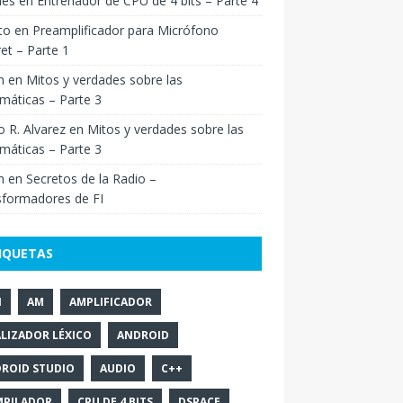
ies
en
Entrenador de CPU de 4 bits – Parte 4
to
en
Preamplificador para Micrófono
ret – Parte 1
n
en
Mitos y verdades sobre las
máticas – Parte 3
o R. Alvarez
en
Mitos y verdades sobre las
máticas – Parte 3
n
en
Secretos de la Radio –
sformadores de FI
IQUETAS
N
AM
AMPLIFICADOR
LIZADOR LÉXICO
ANDROID
ROID STUDIO
AUDIO
C++
PILADOR
CPU DE 4 BITS
DSPACE