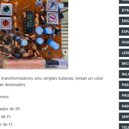
DT
EN
ESP
HIG
LEX
MI
NIL
 transformadores sino simples bobinas, tenían un color
an destinados.
PAS
PR
emos:
RAD
lador de RF.
 de FI.
SER
 de FI.
TEL