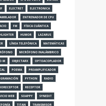
MF
ELECTRET
ELECTRONICA
SAMBLADOR
ENTRENADOR DE CPU
ACIO
FM
FÍSICA CUÁNTICA
HLIGHTER
HUMOR
LAZARUS
ER
LÍNEA TELEFÓNICA
MATEMÁTICAS
CRÓFONO
MICRÓFONO INALÁMBRICO
O-M
OBJECTARX
OPTOACOPLADOR
CAL
POEMA
PREAMPLIFICADOR
OGRAMACIÓN
PYTHON
RADIO
IORECEPTOR
RECEPTOR
VICIO WEB
SOAPPY
SYNEDIT
EFONÍA
TITAN
TRANSMISOR