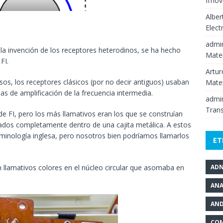
fmov
Alber
Elect
admi
 la invención de los receptores heterodinos, se ha hecho
Mate
FI.
Artur
os, los receptores clásicos (por no decir antiguos) usaban
Mate
s de amplificación de la frecuencia intermedia.
admi
Tran
e FI, pero los más llamativos eran los que se construían
ulados completamente dentro de una cajita metálica. A estos
rminología inglesa, pero nosotros bien podríamos llamarlos
ET
llamativos colores en el núcleo circular que asomaba en
AD
ANA
AND
COM