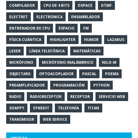
COMPILADOR
CPU DE 4 BITS
DSPACE
DTMF
ELECTRET
ELECTRONICA
ENSAMBLADOR
ENTRENADOR DE CPU
ESPACIO
FM
FÍSICA CUÁNTICA
HIGHLIGHTER
HUMOR
LAZARUS
LEXER
LÍNEA TELEFÓNICA
MATEMÁTICAS
MICRÓFONO
MICRÓFONO INALÁMBRICO
NILO-M
OBJECTARX
OPTOACOPLADOR
PASCAL
POEMA
PREAMPLIFICADOR
PROGRAMACIÓN
PYTHON
RADIO
RADIORECEPTOR
RECEPTOR
SERVICIO WEB
SOAPPY
SYNEDIT
TELEFONÍA
TITAN
TRANSMISOR
WEB SERVICE