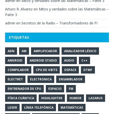
admin
en
Mitos y verdades sobre las Matemáticas – Parte 3
Arturo R. Alvarez
en
Mitos y verdades sobre las Matemáticas –
Parte 3
admin
en
Secretos de la Radio – Transformadores de FI
ETIQUETAS
ADN
AM
AMPLIFICADOR
ANALIZADOR LÉXICO
ANDROID
ANDROID STUDIO
AUDIO
C++
COMPILADOR
CPU DE 4 BITS
DSPACE
DTMF
ELECTRET
ELECTRONICA
ENSAMBLADOR
ENTRENADOR DE CPU
ESPACIO
FM
FÍSICA CUÁNTICA
HIGHLIGHTER
HUMOR
LAZARUS
LEXER
LÍNEA TELEFÓNICA
MATEMÁTICAS