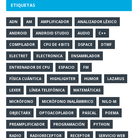
ETIQUETAS
ADN
AM
AMPLIFICADOR
ANALIZADOR LÉXICO
ANDROID
ANDROID STUDIO
AUDIO
C++
COMPILADOR
CPU DE 4 BITS
DSPACE
DTMF
ELECTRET
ELECTRONICA
ENSAMBLADOR
ENTRENADOR DE CPU
ESPACIO
FM
FÍSICA CUÁNTICA
HIGHLIGHTER
HUMOR
LAZARUS
LEXER
LÍNEA TELEFÓNICA
MATEMÁTICAS
MICRÓFONO
MICRÓFONO INALÁMBRICO
NILO-M
OBJECTARX
OPTOACOPLADOR
PASCAL
POEMA
PREAMPLIFICADOR
PROGRAMACIÓN
PYTHON
RADIO
RADIORECEPTOR
RECEPTOR
SERVICIO WEB