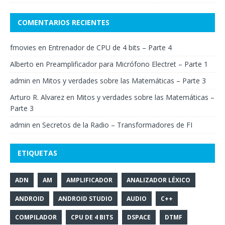
COMENTARIOS RECIENTES
fmovies
en
Entrenador de CPU de 4 bits – Parte 4
Alberto
en
Preamplificador para Micrófono Electret – Parte 1
admin
en
Mitos y verdades sobre las Matemáticas – Parte 3
Arturo R. Alvarez
en
Mitos y verdades sobre las Matemáticas –
Parte 3
admin
en
Secretos de la Radio – Transformadores de FI
ETIQUETAS
ADN
AM
AMPLIFICADOR
ANALIZADOR LÉXICO
ANDROID
ANDROID STUDIO
AUDIO
C++
COMPILADOR
CPU DE 4 BITS
DSPACE
DTMF