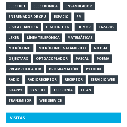
ELECTRET
ELECTRONICA
ENSAMBLADOR
ENTRENADOR DE CPU
ESPACIO
FM
FÍSICA CUÁNTICA
HIGHLIGHTER
HUMOR
LAZARUS
LEXER
LÍNEA TELEFÓNICA
MATEMÁTICAS
MICRÓFONO
MICRÓFONO INALÁMBRICO
NILO-M
OBJECTARX
OPTOACOPLADOR
PASCAL
POEMA
PREAMPLIFICADOR
PROGRAMACIÓN
PYTHON
RADIO
RADIORECEPTOR
RECEPTOR
SERVICIO WEB
SOAPPY
SYNEDIT
TELEFONÍA
TITAN
TRANSMISOR
WEB SERVICE
VISITAS