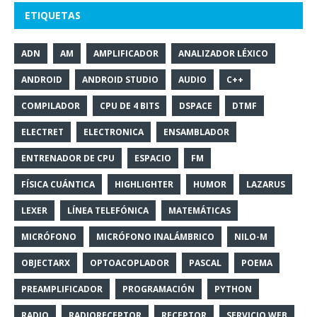
ETIQUETAS
ADN
AM
AMPLIFICADOR
ANALIZADOR LÉXICO
ANDROID
ANDROID STUDIO
AUDIO
C++
COMPILADOR
CPU DE 4 BITS
DSPACE
DTMF
ELECTRET
ELECTRONICA
ENSAMBLADOR
ENTRENADOR DE CPU
ESPACIO
FM
FÍSICA CUÁNTICA
HIGHLIGHTER
HUMOR
LAZARUS
LEXER
LÍNEA TELEFÓNICA
MATEMÁTICAS
MICRÓFONO
MICRÓFONO INALÁMBRICO
NILO-M
OBJECTARX
OPTOACOPLADOR
PASCAL
POEMA
PREAMPLIFICADOR
PROGRAMACIÓN
PYTHON
RADIO
RADIORECEPTOR
RECEPTOR
SERVICIO WEB