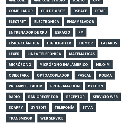
ANDROID
ANDROID STUDIO
AUDIO
C++
COMPILADOR
CPU DE 4 BITS
DSPACE
DTMF
ELECTRET
ELECTRONICA
ENSAMBLADOR
ENTRENADOR DE CPU
ESPACIO
FM
FÍSICA CUÁNTICA
HIGHLIGHTER
HUMOR
LAZARUS
LEXER
LÍNEA TELEFÓNICA
MATEMÁTICAS
MICRÓFONO
MICRÓFONO INALÁMBRICO
NILO-M
OBJECTARX
OPTOACOPLADOR
PASCAL
POEMA
PREAMPLIFICADOR
PROGRAMACIÓN
PYTHON
RADIO
RADIORECEPTOR
RECEPTOR
SERVICIO WEB
SOAPPY
SYNEDIT
TELEFONÍA
TITAN
TRANSMISOR
WEB SERVICE