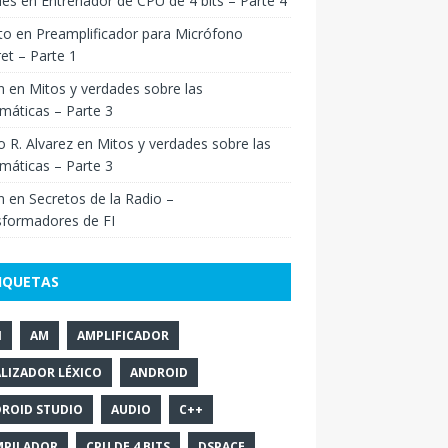
ies
en
Entrenador de CPU de 4 bits – Parte 4
to
en
Preamplificador para Micrófono
ret – Parte 1
n
en
Mitos y verdades sobre las
máticas – Parte 3
o R. Alvarez
en
Mitos y verdades sobre las
máticas – Parte 3
n
en
Secretos de la Radio –
sformadores de FI
IQUETAS
N
AM
AMPLIFICADOR
LIZADOR LÉXICO
ANDROID
ROID STUDIO
AUDIO
C++
PILADOR
CPU DE 4 BITS
DSPACE