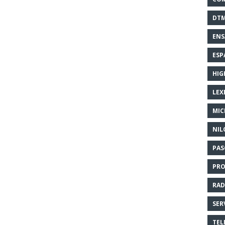
DT
EN
ESP
HIG
LEX
MI
NIL
PAS
PR
RAD
SER
TEL