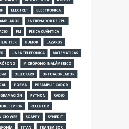
MF
ELECTRET
ELECTRONICA
SAMBLADOR
ENTRENADOR DE CPU
ACIO
FM
FÍSICA CUÁNTICA
HLIGHTER
HUMOR
LAZARUS
ER
LÍNEA TELEFÓNICA
MATEMÁTICAS
CRÓFONO
MICRÓFONO INALÁMBRICO
O-M
OBJECTARX
OPTOACOPLADOR
CAL
POEMA
PREAMPLIFICADOR
OGRAMACIÓN
PYTHON
RADIO
IORECEPTOR
RECEPTOR
VICIO WEB
SOAPPY
SYNEDIT
EFONÍA
TITAN
TRANSMISOR