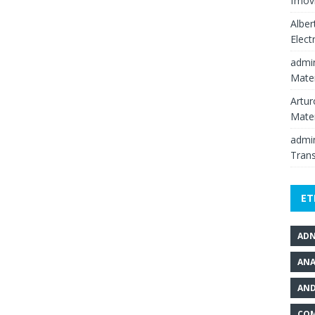
fmov
Alber
Elect
admi
Mate
Artur
Mate
admi
Tran
ET
AD
ANA
AND
COM