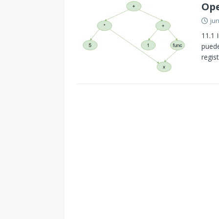
Ope
jun
11.1 
puede
regis