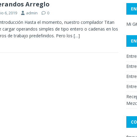
randos Arreglo
EN
io 6, 2019
admin
0
Introducción Hasta el momento, nuestro compilador Titan
Mi G
 cargar operandos simples de tipo entero o cadenas en los
tros de trabajo predefinidos. Pero los
[…]
EN
Entre
Entre
Entre
Entre
Recep
Mezc
CO