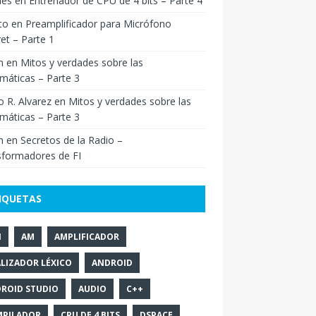
ies
en
Entrenador de CPU de 4 bits – Parte 4
to
en
Preamplificador para Micrófono
ret – Parte 1
n
en
Mitos y verdades sobre las
máticas – Parte 3
o R. Alvarez
en
Mitos y verdades sobre las
máticas – Parte 3
n
en
Secretos de la Radio –
sformadores de FI
IQUETAS
N
AM
AMPLIFICADOR
LIZADOR LÉXICO
ANDROID
ROID STUDIO
AUDIO
C++
PILADOR
CPU DE 4 BITS
DSPACE