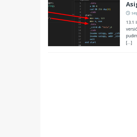
Asi
se
13.1 
versi
pudim
[…]