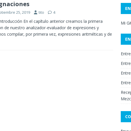
gnaciones
EN
ptiembre 25, 2019
tito
4
Introducción En el capítulo anterior creamos la primera
Mi G
ón de nuestro analizador-evaluador de expresiones y
os compilar, por primera vez, expresiones aritméticas y de
EN
Entre
Entre
Entre
Entre
Recep
Mezc
CO