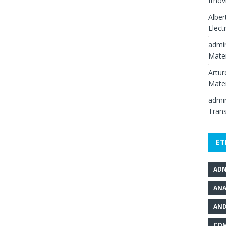
fmov
Alber
Elect
admi
Mate
Artur
Mate
admi
Tran
ET
AD
ANA
AND
COM