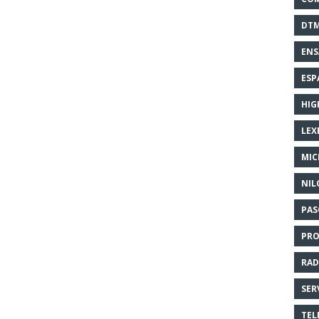
DT
EN
ESP
HIG
LEX
MI
NIL
PAS
PR
RAD
SER
TEL