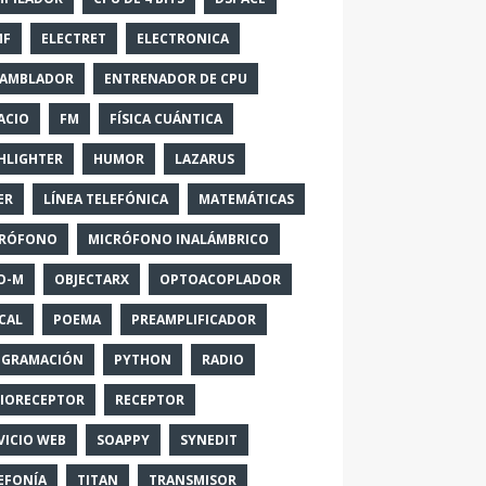
MF
ELECTRET
ELECTRONICA
SAMBLADOR
ENTRENADOR DE CPU
ACIO
FM
FÍSICA CUÁNTICA
HLIGHTER
HUMOR
LAZARUS
ER
LÍNEA TELEFÓNICA
MATEMÁTICAS
CRÓFONO
MICRÓFONO INALÁMBRICO
O-M
OBJECTARX
OPTOACOPLADOR
CAL
POEMA
PREAMPLIFICADOR
OGRAMACIÓN
PYTHON
RADIO
IORECEPTOR
RECEPTOR
VICIO WEB
SOAPPY
SYNEDIT
EFONÍA
TITAN
TRANSMISOR