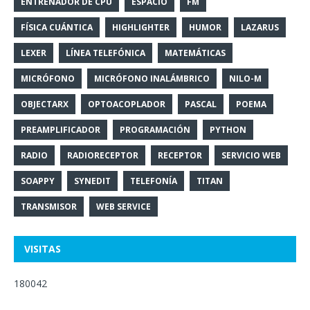
ENTRENADOR DE CPU
ESPACIO
FM
FÍSICA CUÁNTICA
HIGHLIGHTER
HUMOR
LAZARUS
LEXER
LÍNEA TELEFÓNICA
MATEMÁTICAS
MICRÓFONO
MICRÓFONO INALÁMBRICO
NILO-M
OBJECTARX
OPTOACOPLADOR
PASCAL
POEMA
PREAMPLIFICADOR
PROGRAMACIÓN
PYTHON
RADIO
RADIORECEPTOR
RECEPTOR
SERVICIO WEB
SOAPPY
SYNEDIT
TELEFONÍA
TITAN
TRANSMISOR
WEB SERVICE
VISITAS
180042