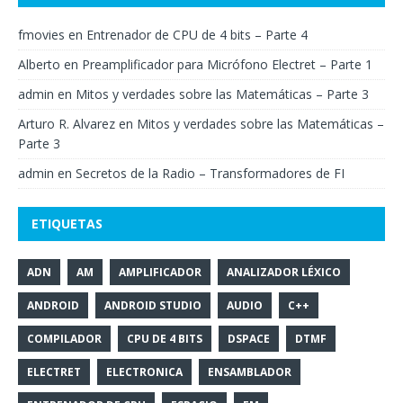
fmovies
en
Entrenador de CPU de 4 bits – Parte 4
Alberto
en
Preamplificador para Micrófono Electret – Parte 1
admin
en
Mitos y verdades sobre las Matemáticas – Parte 3
Arturo R. Alvarez
en
Mitos y verdades sobre las Matemáticas –
Parte 3
admin
en
Secretos de la Radio – Transformadores de FI
ETIQUETAS
ADN
AM
AMPLIFICADOR
ANALIZADOR LÉXICO
ANDROID
ANDROID STUDIO
AUDIO
C++
COMPILADOR
CPU DE 4 BITS
DSPACE
DTMF
ELECTRET
ELECTRONICA
ENSAMBLADOR