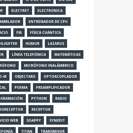
MF
ELECTRET
ELECTRONICA
SAMBLADOR
ENTRENADOR DE CPU
ACIO
FM
FÍSICA CUÁNTICA
HLIGHTER
HUMOR
LAZARUS
ER
LÍNEA TELEFÓNICA
MATEMÁTICAS
CRÓFONO
MICRÓFONO INALÁMBRICO
O-M
OBJECTARX
OPTOACOPLADOR
CAL
POEMA
PREAMPLIFICADOR
OGRAMACIÓN
PYTHON
RADIO
IORECEPTOR
RECEPTOR
VICIO WEB
SOAPPY
SYNEDIT
EFONÍA
TITAN
TRANSMISOR