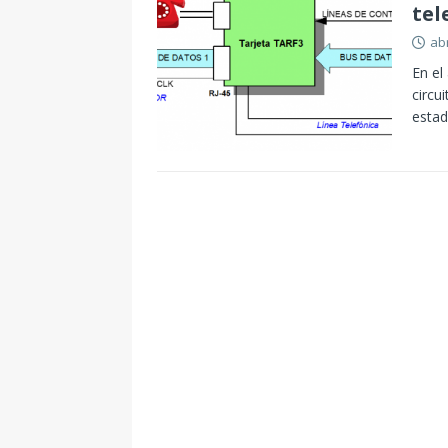
tel
abr
En el
circu
estad