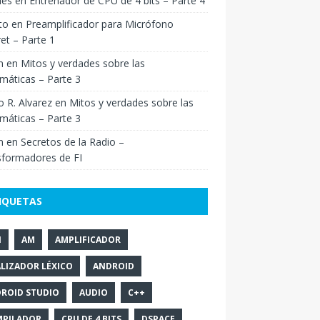
ies
en
Entrenador de CPU de 4 bits – Parte 4
to
en
Preamplificador para Micrófono
ret – Parte 1
n
en
Mitos y verdades sobre las
máticas – Parte 3
o R. Alvarez
en
Mitos y verdades sobre las
máticas – Parte 3
n
en
Secretos de la Radio –
sformadores de FI
IQUETAS
N
AM
AMPLIFICADOR
LIZADOR LÉXICO
ANDROID
ROID STUDIO
AUDIO
C++
PILADOR
CPU DE 4 BITS
DSPACE