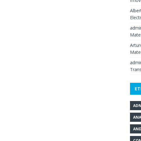
fmov
Alber
Elect
admi
Mate
Artur
Mate
admi
Tran
ET
AD
ANA
AND
COM