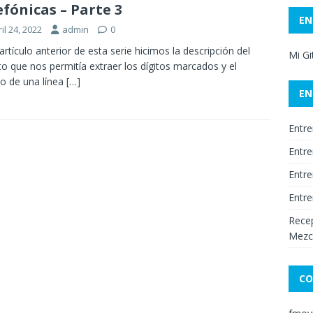
efónicas – Parte 3
EN
il 24, 2022
admin
0
 artículo anterior de esta serie hicimos la descripción del
Mi G
ito que nos permitía extraer los dígitos marcados y el
o de una línea
[…]
EN
Entre
Entre
Entre
Entre
Recep
Mezc
CO