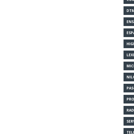
DT
EN
ESP
HIG
LEX
MI
NIL
PAS
PR
RAD
SER
TEL