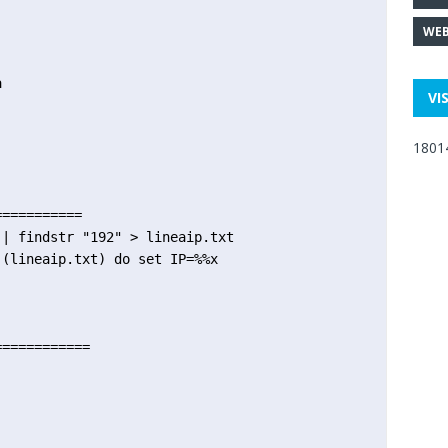
WEB


VI
1801
==========

| findstr "192" > lineaip.txt

(lineaip.txt) do set IP=%%x

===========
