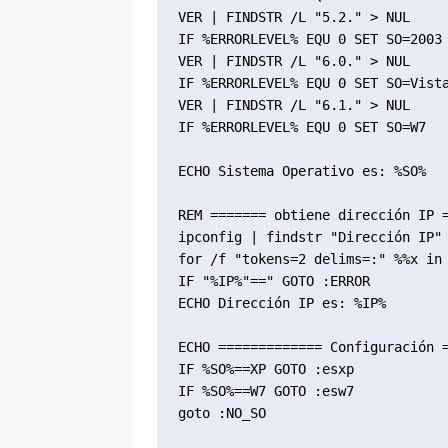
VER | FINDSTR /L "5.2." > NUL

IF %ERRORLEVEL% EQU 0 SET SO=2003

VER | FINDSTR /L "6.0." > NUL

IF %ERRORLEVEL% EQU 0 SET SO=Vista
VER | FINDSTR /L "6.1." > NUL

IF %ERRORLEVEL% EQU 0 SET SO=W7

ECHO Sistema Operativo es: %SO%

REM ======= obtiene dirección IP =
ipconfig | findstr "Dirección IP" 
for /f "tokens=2 delims=:" %%x in 
IF "%IP%"==" GOTO :ERROR

ECHO Dirección IP es: %IP%

ECHO ============= Configuración =
IF %SO%==XP GOTO :esxp

IF %SO%==W7 GOTO :esw7

goto :NO_SO
