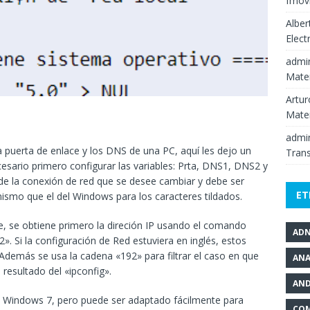
fmov
Alber
Elect
admi
Mate
Artur
Mate
admi
 puerta de enlace y los DNS de una PC, aquí les dejo un
Tran
cesario primero configurar las variables: Prta, DNS1, DNS2 y
de la conexión de red que se desee cambiar y debe ser
ET
 mismo que el del Windows para los caracteres tildados.
e, se obtiene primero la direción IP usando el comando
AD
2». Si la configuración de Red estuviera en inglés, estos
emás se usa la cadena «192» para filtrar el caso en que
ANA
resultado del «ipconfig».
AND
 Windows 7, pero puede ser adaptado fácilmente para
COM