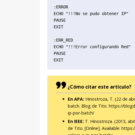
:ERROR

ECHO "!!!No se pudo obtener IP"

PAUSE

EXIT

:ERR_RED

ECHO "!!!Error configurando Red"

PAUSE

EXIT
¿Cómo citar este artículo?
En APA:
Hinostroza, T. (22 de abr
batch. Blog de Tito. https://blo
ip-por-batch/
En IEEE:
T. Hinostroza. (2013, abri
de Tito. [Online]. Available: http