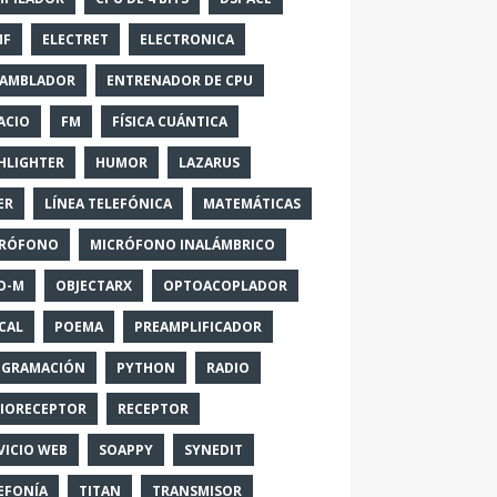
MF
ELECTRET
ELECTRONICA
SAMBLADOR
ENTRENADOR DE CPU
ACIO
FM
FÍSICA CUÁNTICA
HLIGHTER
HUMOR
LAZARUS
ER
LÍNEA TELEFÓNICA
MATEMÁTICAS
CRÓFONO
MICRÓFONO INALÁMBRICO
O-M
OBJECTARX
OPTOACOPLADOR
CAL
POEMA
PREAMPLIFICADOR
OGRAMACIÓN
PYTHON
RADIO
IORECEPTOR
RECEPTOR
VICIO WEB
SOAPPY
SYNEDIT
EFONÍA
TITAN
TRANSMISOR