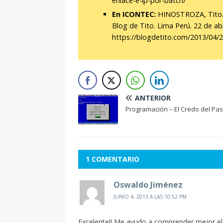
enlace-e-ip-por-batch/
En ICONTEC:
HINOSTROZA, Tito. C
Blog de Tito. Lima Perú. 22 de abr
https://blogdetito.com/2013/04/2
ANTERIOR
Programación – El Credo del Pas
1 COMENTARIO
Oswaldo Jiménez
JUNIO 4, 2013 A LAS 10:52 PM
Excelente!! Me ayudo a comprender mejor el