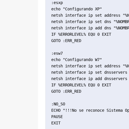
:esxp

echo "Configurando XP"

netsh interface ip set address "%N
netsh interface ip set dns "%NOMBR
netsh interface ip add dns "%NOMBR
IF %ERRORLEVEL% EQU 0 EXIT

GOTO :ERR_RED

:esw7

echo "Configurando W7"

netsh interface ip set address "%N
netsh interface ip set dnsservers 
netsh interface ip add dnsservers 
IF %ERRORLEVEL% EQU 0 EXIT

GOTO :ERR_RED

:NO_SO

ECHO "!!!No se reconoce Sistema Op
PAUSE

EXIT
