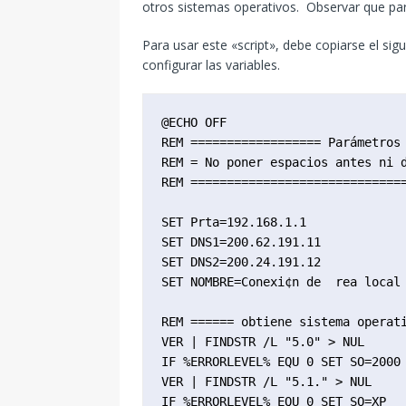
otros sistemas operativos. Observar que pa
Para usar este «script», debe copiarse el si
configurar las variables.
@ECHO OFF

REM ================== Parámetros 
REM = No poner espacios antes ni d
REM ==============================
SET Prta=192.168.1.1

SET DNS1=200.62.191.11

SET DNS2=200.24.191.12

SET NOMBRE=Conexi¢n de  rea local

REM ====== obtiene sistema operati
VER | FINDSTR /L "5.0" > NUL

IF %ERRORLEVEL% EQU 0 SET SO=2000

VER | FINDSTR /L "5.1." > NUL

IF %ERRORLEVEL% EQU 0 SET SO=XP
