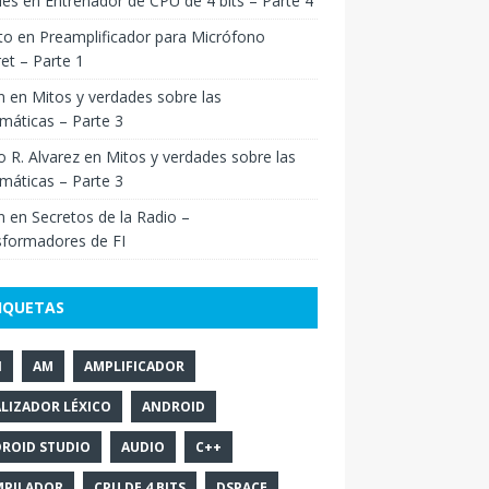
ies
en
Entrenador de CPU de 4 bits – Parte 4
to
en
Preamplificador para Micrófono
ret – Parte 1
n
en
Mitos y verdades sobre las
máticas – Parte 3
o R. Alvarez
en
Mitos y verdades sobre las
máticas – Parte 3
n
en
Secretos de la Radio –
sformadores de FI
IQUETAS
N
AM
AMPLIFICADOR
LIZADOR LÉXICO
ANDROID
ROID STUDIO
AUDIO
C++
PILADOR
CPU DE 4 BITS
DSPACE