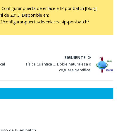
onfigurar puerta de enlace e IP por batch [blog].
il de 2013. Disponible en:
2/configurar-puerta-de-enlace-e-ip-por-batch/
SIGUIENTE
cal
Física Cuántica … Doble naturaleza o
ceguera científica.
 uso de IF en batch