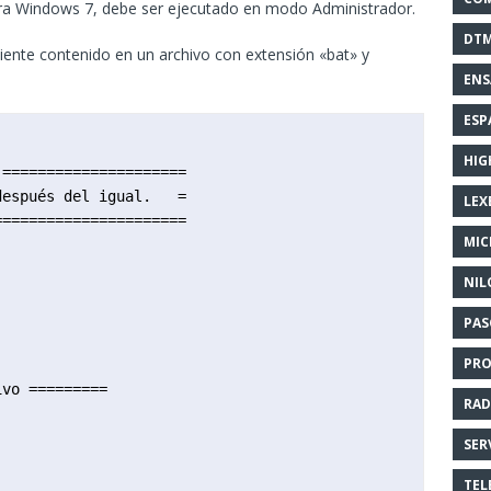
ra Windows 7, debe ser ejecutado en modo Administrador.
DT
guiente contenido en un archivo con extensión «bat» y
EN
ESP
HIG
=====================

espués del igual.   =

LEX
=====================

MI
NIL
PAS
PR
vo =========

RAD
SER
TEL