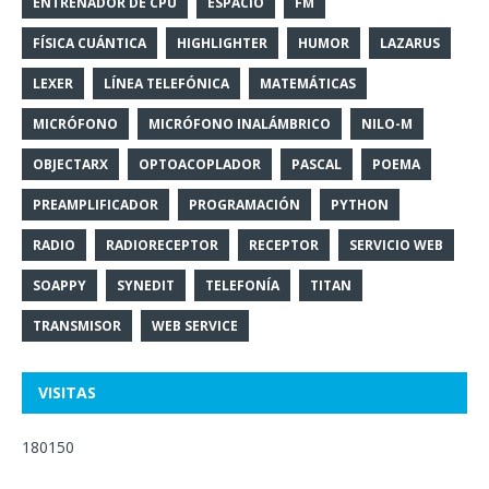
ENTRENADOR DE CPU
ESPACIO
FM
FÍSICA CUÁNTICA
HIGHLIGHTER
HUMOR
LAZARUS
LEXER
LÍNEA TELEFÓNICA
MATEMÁTICAS
MICRÓFONO
MICRÓFONO INALÁMBRICO
NILO-M
OBJECTARX
OPTOACOPLADOR
PASCAL
POEMA
PREAMPLIFICADOR
PROGRAMACIÓN
PYTHON
RADIO
RADIORECEPTOR
RECEPTOR
SERVICIO WEB
SOAPPY
SYNEDIT
TELEFONÍA
TITAN
TRANSMISOR
WEB SERVICE
VISITAS
180150