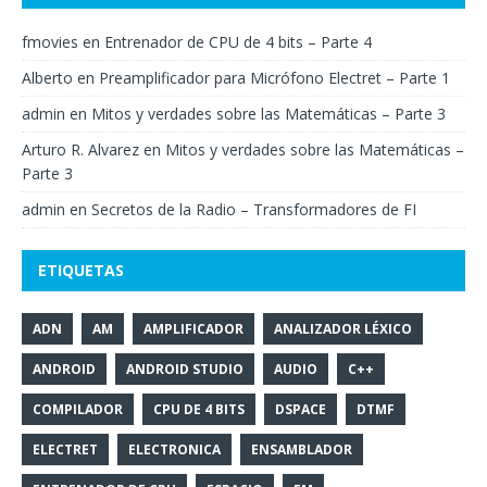
fmovies
en
Entrenador de CPU de 4 bits – Parte 4
Alberto
en
Preamplificador para Micrófono Electret – Parte 1
admin
en
Mitos y verdades sobre las Matemáticas – Parte 3
Arturo R. Alvarez
en
Mitos y verdades sobre las Matemáticas –
Parte 3
admin
en
Secretos de la Radio – Transformadores de FI
ETIQUETAS
ADN
AM
AMPLIFICADOR
ANALIZADOR LÉXICO
ANDROID
ANDROID STUDIO
AUDIO
C++
COMPILADOR
CPU DE 4 BITS
DSPACE
DTMF
ELECTRET
ELECTRONICA
ENSAMBLADOR