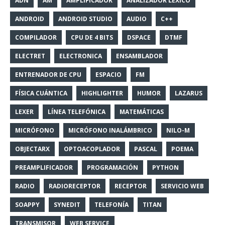
ADN
AM
AMPLIFICADOR
ANALIZADOR LÉXICO
ANDROID
ANDROID STUDIO
AUDIO
C++
COMPILADOR
CPU DE 4 BITS
DSPACE
DTMF
ELECTRET
ELECTRONICA
ENSAMBLADOR
ENTRENADOR DE CPU
ESPACIO
FM
FÍSICA CUÁNTICA
HIGHLIGHTER
HUMOR
LAZARUS
LEXER
LÍNEA TELEFÓNICA
MATEMÁTICAS
MICRÓFONO
MICRÓFONO INALÁMBRICO
NILO-M
OBJECTARX
OPTOACOPLADOR
PASCAL
POEMA
PREAMPLIFICADOR
PROGRAMACIÓN
PYTHON
RADIO
RADIORECEPTOR
RECEPTOR
SERVICIO WEB
SOAPPY
SYNEDIT
TELEFONÍA
TITAN
TRANSMISOR
WEB SERVICE