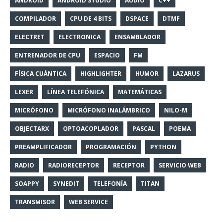
ANDROID
ANDROID STUDIO
AUDIO
C++
COMPILADOR
CPU DE 4 BITS
DSPACE
DTMF
ELECTRET
ELECTRONICA
ENSAMBLADOR
ENTRENADOR DE CPU
ESPACIO
FM
FÍSICA CUÁNTICA
HIGHLIGHTER
HUMOR
LAZARUS
LEXER
LÍNEA TELEFÓNICA
MATEMÁTICAS
MICRÓFONO
MICRÓFONO INALÁMBRICO
NILO-M
OBJECTARX
OPTOACOPLADOR
PASCAL
POEMA
PREAMPLIFICADOR
PROGRAMACIÓN
PYTHON
RADIO
RADIORECEPTOR
RECEPTOR
SERVICIO WEB
SOAPPY
SYNEDIT
TELEFONÍA
TITAN
TRANSMISOR
WEB SERVICE