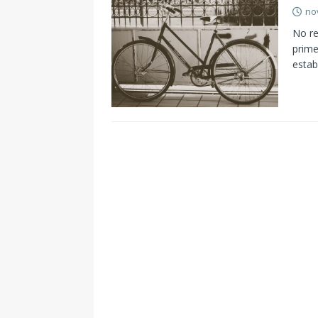
no
No re
prime
esta