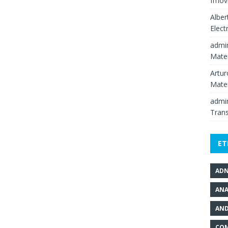
fmov
Alber
Elect
admi
Mate
Artur
Mate
admi
Tran
ET
AD
ANA
AND
COM