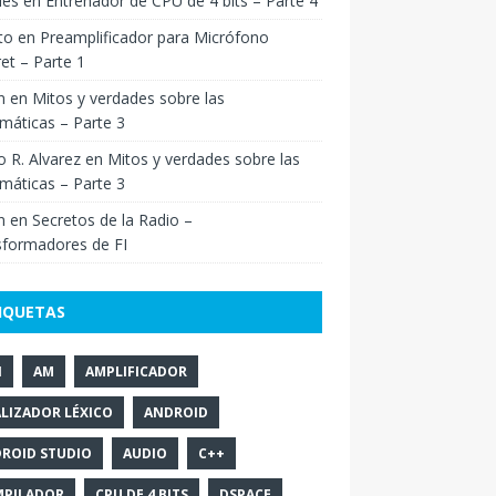
ies
en
Entrenador de CPU de 4 bits – Parte 4
to
en
Preamplificador para Micrófono
ret – Parte 1
n
en
Mitos y verdades sobre las
máticas – Parte 3
o R. Alvarez
en
Mitos y verdades sobre las
máticas – Parte 3
n
en
Secretos de la Radio –
sformadores de FI
IQUETAS
N
AM
AMPLIFICADOR
LIZADOR LÉXICO
ANDROID
ROID STUDIO
AUDIO
C++
PILADOR
CPU DE 4 BITS
DSPACE