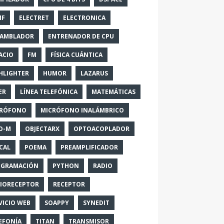
MF
ELECTRET
ELECTRONICA
SAMBLADOR
ENTRENADOR DE CPU
ACIO
FM
FÍSICA CUÁNTICA
HLIGHTER
HUMOR
LAZARUS
ER
LÍNEA TELEFÓNICA
MATEMÁTICAS
CRÓFONO
MICRÓFONO INALÁMBRICO
O-M
OBJECTARX
OPTOACOPLADOR
CAL
POEMA
PREAMPLIFICADOR
OGRAMACIÓN
PYTHON
RADIO
IORECEPTOR
RECEPTOR
VICIO WEB
SOAPPY
SYNEDIT
EFONÍA
TITAN
TRANSMISOR