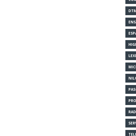
DT
EN
ESP
HIG
LEX
MI
NIL
PAS
PR
RAD
SER
TEL