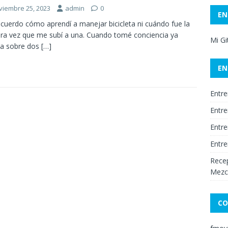
viembre 25, 2023
admin
0
EN
cuerdo cómo aprendí a manejar bicicleta ni cuándo fue la
ra vez que me subí a una. Cuando tomé conciencia ya
Mi G
ba sobre dos
[…]
EN
Entre
Entre
Entre
Entre
Recep
Mezc
CO