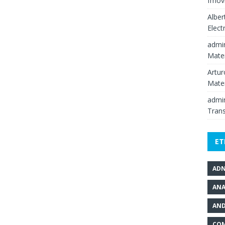
fmov
Alber
Elect
admi
Mate
Artur
Mate
admi
Tran
ET
AD
ANA
AND
COM