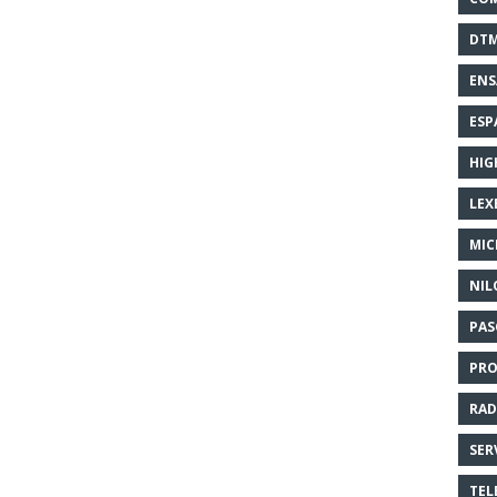
DT
EN
ESP
HIG
LEX
MI
NIL
PAS
PR
RAD
SER
TEL