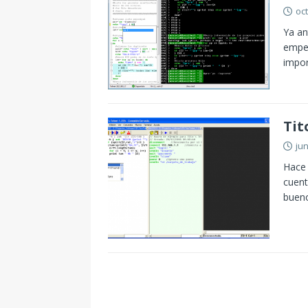
oc
Ya an
empe
impor
Tit
jun
Hace 
cuent
bueno