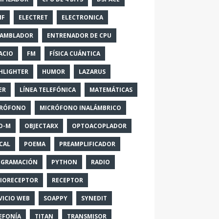
MF
ELECTRET
ELECTRONICA
SAMBLADOR
ENTRENADOR DE CPU
ACIO
FM
FÍSICA CUÁNTICA
HLIGHTER
HUMOR
LAZARUS
ER
LÍNEA TELEFÓNICA
MATEMÁTICAS
CRÓFONO
MICRÓFONO INALÁMBRICO
O-M
OBJECTARX
OPTOACOPLADOR
CAL
POEMA
PREAMPLIFICADOR
OGRAMACIÓN
PYTHON
RADIO
IORECEPTOR
RECEPTOR
VICIO WEB
SOAPPY
SYNEDIT
EFONÍA
TITAN
TRANSMISOR