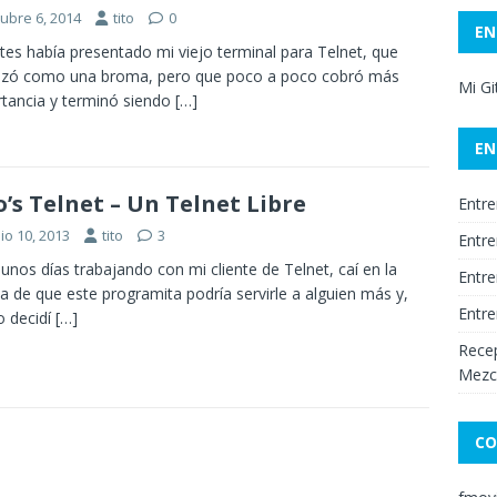
tubre 6, 2014
tito
0
EN
tes había presentado mi viejo terminal para Telnet, que
zó como una broma, pero que poco a poco cobró más
Mi G
tancia y terminó siendo
[…]
EN
o’s Telnet – Un Telnet Libre
Entre
io 10, 2013
tito
3
Entre
unos días trabajando con mi cliente de Telnet, caí en la
Entre
a de que este programita podría servirle a alguien más y,
Entre
 decidí
[…]
Recep
Mezc
CO