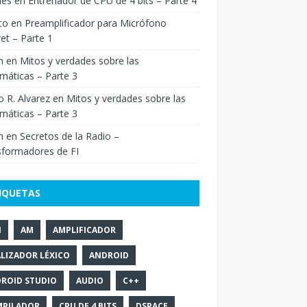
ies
en
Entrenador de CPU de 4 bits – Parte 4
to
en
Preamplificador para Micrófono
ret – Parte 1
n
en
Mitos y verdades sobre las
máticas – Parte 3
o R. Alvarez
en
Mitos y verdades sobre las
máticas – Parte 3
n
en
Secretos de la Radio –
sformadores de FI
IQUETAS
N
AM
AMPLIFICADOR
LIZADOR LÉXICO
ANDROID
ROID STUDIO
AUDIO
C++
PILADOR
CPU DE 4 BITS
DSPACE