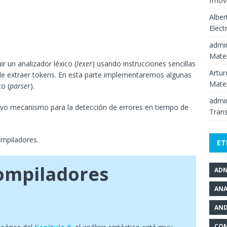
fmov
Alber
Elect
admi
Mate
r un analizador léxico (
lexer
) usando instrucciones sencillas
Artur
de extraer tokens. En esta parte implementaremos algunas
Mate
co (
parser
).
admi
ivo mecanismo para la detección de errores en tiempo de
Tran
mpiladores.
ET
Compiladores
AD
ANA
AND
COM