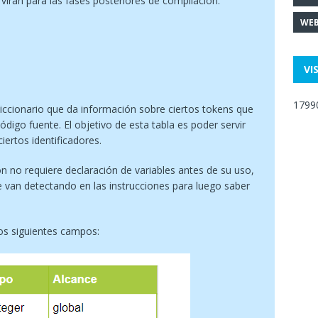
virán para las fases posteriores de compilación.
WEB
VI
1799
iccionario que da información sobre ciertos tokens que
ódigo fuente. El objetivo de esta tabla es poder servir
iertos identificadores.
n no requiere declaración de variables antes de su uso,
e van detectando en las instrucciones para luego saber
los siguientes campos: