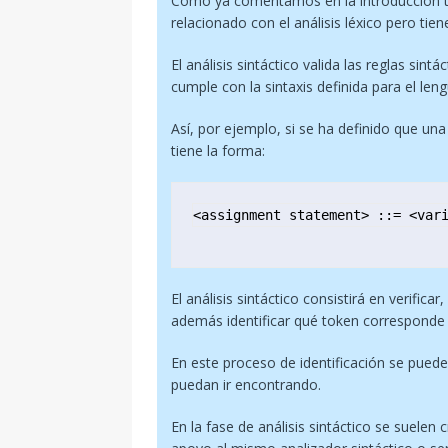
Como ya comentamos en la introducción t
relacionado con el análisis léxico pero tien
El análisis sintáctico valida las reglas si
cumple con la sintaxis definida para el le
Así, por ejemplo, si se ha definido que un
tiene la forma:
<assignment statement> ::= <var
El análisis sintáctico consistirá en verifica
además identificar qué token corresponde 
En este proceso de identificación se pueden
puedan ir encontrando.
En la fase de análisis sintáctico se suele