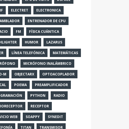
MF
ELECTRET
ELECTRONICA
SAMBLADOR
ENTRENADOR DE CPU
ACIO
FM
FÍSICA CUÁNTICA
HLIGHTER
HUMOR
LAZARUS
ER
LÍNEA TELEFÓNICA
MATEMÁTICAS
CRÓFONO
MICRÓFONO INALÁMBRICO
O-M
OBJECTARX
OPTOACOPLADOR
CAL
POEMA
PREAMPLIFICADOR
OGRAMACIÓN
PYTHON
RADIO
IORECEPTOR
RECEPTOR
VICIO WEB
SOAPPY
SYNEDIT
EFONÍA
TITAN
TRANSMISOR