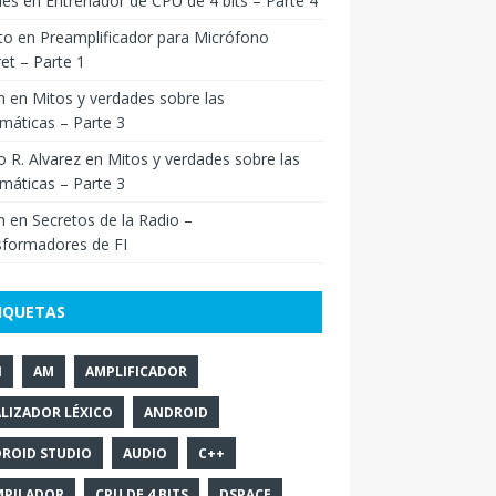
ies
en
Entrenador de CPU de 4 bits – Parte 4
to
en
Preamplificador para Micrófono
ret – Parte 1
n
en
Mitos y verdades sobre las
máticas – Parte 3
o R. Alvarez
en
Mitos y verdades sobre las
máticas – Parte 3
n
en
Secretos de la Radio –
sformadores de FI
IQUETAS
N
AM
AMPLIFICADOR
LIZADOR LÉXICO
ANDROID
ROID STUDIO
AUDIO
C++
PILADOR
CPU DE 4 BITS
DSPACE