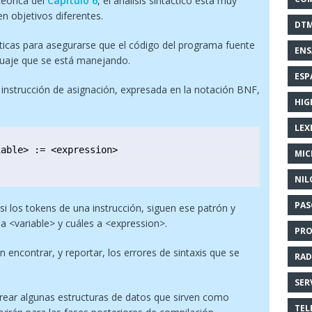
eórica del
Capítulo 6
, el análisis sintáctico está muy
en objetivos diferentes.
DT
ntácticas para asegurarse que el código del programa fuente
EN
nguaje que se está manejando.
ESP
a instrucción de asignación, expresada en la notación BNF,
HIG
LEX
iable> := <expression>
MI
NIL
PAS
r, si los tokens de una instrucción, siguen ese patrón y
a <variable> y cuáles a <expression>.
PR
 encontrar, y reportar, los errores de sintaxis que se
RAD
SER
n crear algunas estructuras de datos que sirven como
TEL