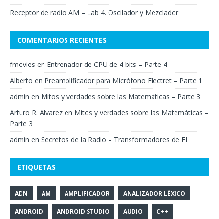
Receptor de radio AM – Lab 4. Oscilador y Mezclador
COMENTARIOS RECIENTES
fmovies
en
Entrenador de CPU de 4 bits – Parte 4
Alberto
en
Preamplificador para Micrófono Electret – Parte 1
admin
en
Mitos y verdades sobre las Matemáticas – Parte 3
Arturo R. Alvarez
en
Mitos y verdades sobre las Matemáticas –
Parte 3
admin
en
Secretos de la Radio – Transformadores de FI
ETIQUETAS
ADN
AM
AMPLIFICADOR
ANALIZADOR LÉXICO
ANDROID
ANDROID STUDIO
AUDIO
C++