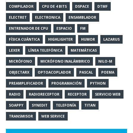
COMPILADOR
CPU DE 4 BITS
DSPACE
DTMF
ELECTRET
ELECTRONICA
ENSAMBLADOR
ENTRENADOR DE CPU
ESPACIO
FM
FÍSICA CUÁNTICA
HIGHLIGHTER
HUMOR
LAZARUS
LEXER
LÍNEA TELEFÓNICA
MATEMÁTICAS
MICRÓFONO
MICRÓFONO INALÁMBRICO
NILO-M
OBJECTARX
OPTOACOPLADOR
PASCAL
POEMA
PREAMPLIFICADOR
PROGRAMACIÓN
PYTHON
RADIO
RADIORECEPTOR
RECEPTOR
SERVICIO WEB
SOAPPY
SYNEDIT
TELEFONÍA
TITAN
TRANSMISOR
WEB SERVICE